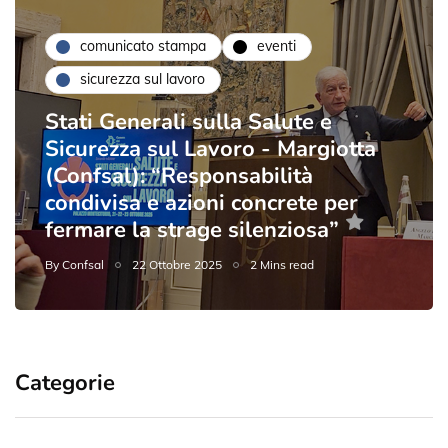
comunicato stampa
eventi
sicurezza sul lavoro
Stati Generali sulla Salute e
Sicurezza sul Lavoro - Margiotta
(Confsal): “Responsabilità
condivisa e azioni concrete per
fermare la strage silenziosa”
By
Confsal
22 Ottobre 2025
2 Mins read
Categorie